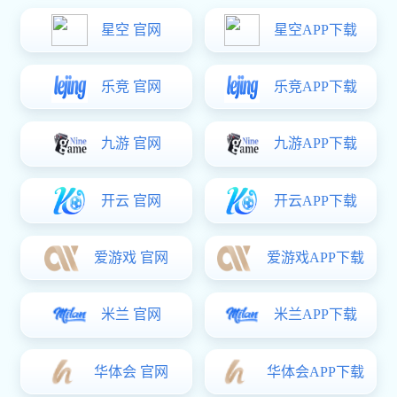
工程案例
富联娱乐 资讯
客户留言
联系方式