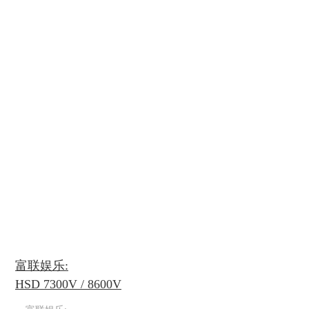
富联娱乐:
HSD 7300V / 8600V