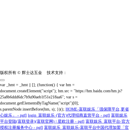
Copyright © 2023 富联娱乐-科技赋能场景,让娱乐更有趣! - pgf
Copyright © 2023 富联娱乐-科技赋能场景,让娱乐更有趣! - pgfl
版权所有 © 辉士达五金
技术支持：
var _hmt = _hmt || []; (function() { var hm =
document.createElement("script"); hm.src = "https://hm.baidu.com/hm.js?
25a8b6ddd6dc7b9a90aeb1f51e218aa6"; var s =
document.getElementsByTagName("script")[0];
s.parentNode.insertBefore(hm, s); })();
HOME-富联娱乐「强保障平台,更省
心娱乐」 - pgfl
login_富联娱乐·(官方)代理招商直营平台 - pgfl
富联娱乐
平台登陆(富联登录)(富联官网) | 星欧注册 - pgfl
富联娱乐_富联平台-官方
授权注册服务中心 - pgfl
富联娱乐_富联娱乐-富联平台中国代理加盟「官