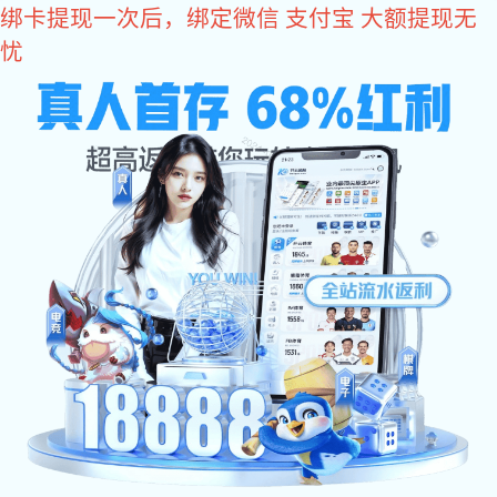
富联娱乐
网站富联娱乐
关于辉士达
产品中心