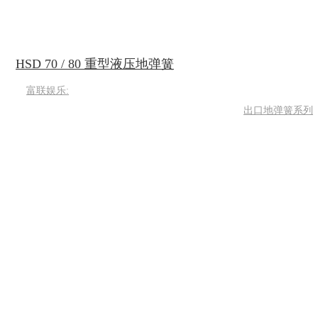
HSD 70 / 80 重型液压地弹簧
富联娱乐:
出口地弹簧系列