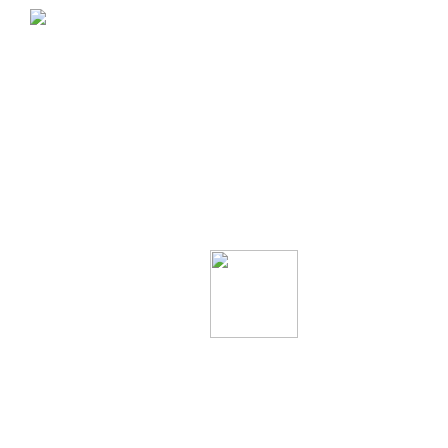
地址：广东省肇庆市高要区金利镇金盛工业区金信路
电话：
+ 86 - 758 - 8576166 8576266
传真：+ 86 - 758 - 8573656
邮箱：hsde@qdjgmj.com
关注微信公众号
关注微信公众号