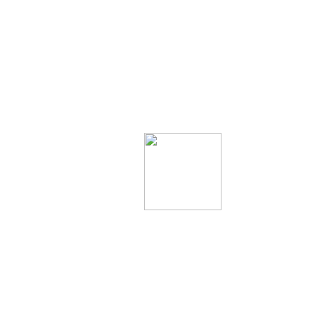
400-0393-266
地址：广东省肇
高要区
金利镇金盛工业
信路
邮箱：hsde@qdjgmj.com
关注微信公众号