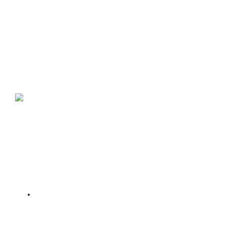
地址：广东省肇庆市高要区金利镇金盛工业区金信路