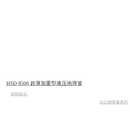
HSD 8500 超薄加重型液压地弹簧
富联娱乐:
出口地弹簧系列