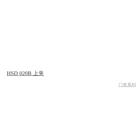
HSD 020B 上夹
门夹系列