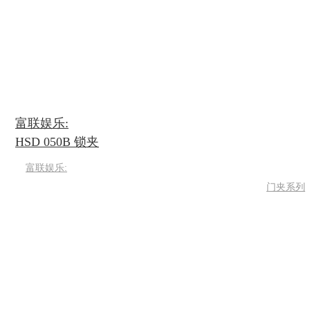
富联娱乐:
HSD 050B 锁夹
富联娱乐:
门夹系列