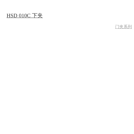
HSD 010C 下夹
门夹系列