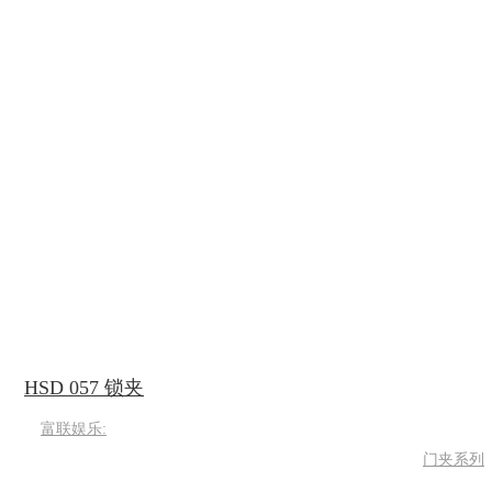
HSD 057 锁夹
富联娱乐:
门夹系列