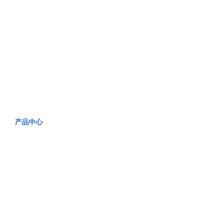
产品中心
PRODUCT CENTER
产品中心
PRODUCT CENTER
PRODUCT CENTER