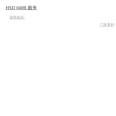
HSD 040B 曲夹
富联娱乐:
门夹系列