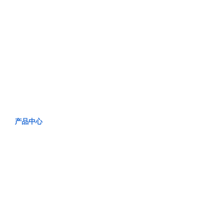
产品中心
PRODUCT CENTER
产品中心
PRODUCT CENTER
PRODUCT CENTER