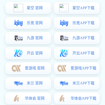
工程案例
富联娱乐 资讯
客户留言
联系方式