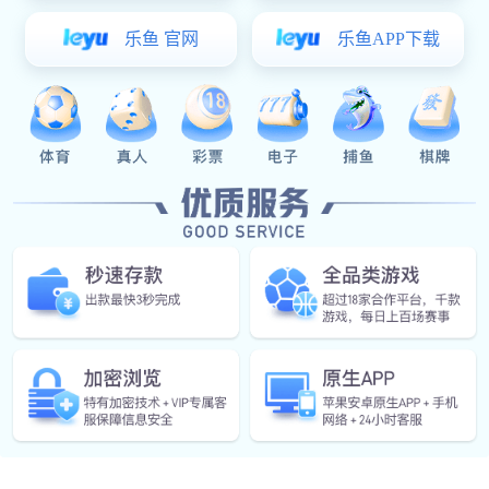
English