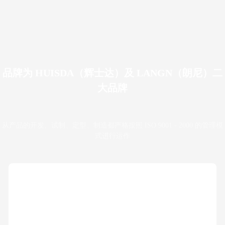
品牌为 HUISDA（辉士达）及 LANGN（朗尼）二
大品牌
从产品的开发、试制、定型、制造都严格按照 ISO 9001 - 2000 的管理模
式进行运作