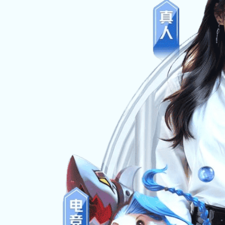
富联娱乐 资讯
客户留言
联系方式