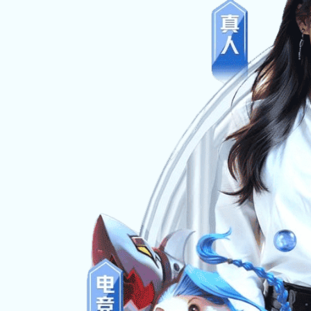
富联娱乐 资讯
客户留言
联系方式