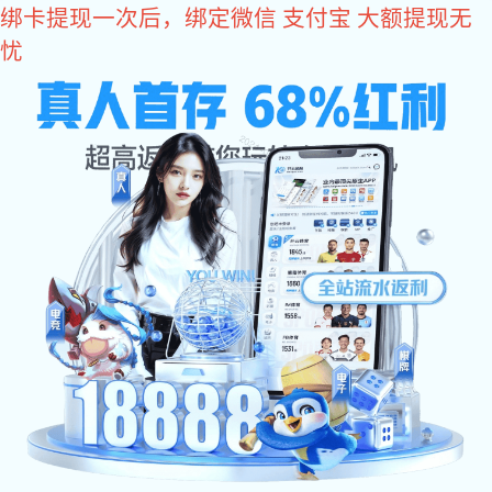
富联娱乐
网站富联娱乐
关于辉士达
产品中心