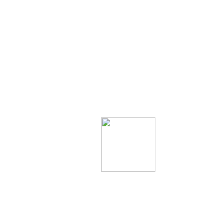
关于辉士达
400-0393-266
地址：广东省肇
高要区
金利镇金盛工业
信路
邮箱：hsde@qdjgmj.com
关注微信公众号