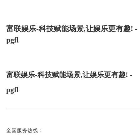
富联娱乐-科技赋能场景,让娱乐更有趣! -
pgfl
富联娱乐-科技赋能场景,让娱乐更有趣! -
pgfl
全国服务热线：