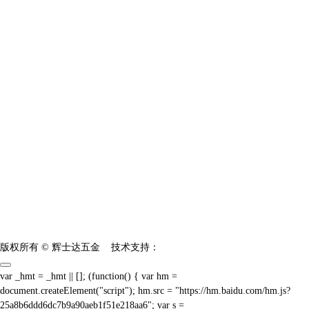
版权所有 © 辉士达五金
技术支持：
var _hmt = _hmt || []; (function() { var hm =
document.createElement("script"); hm.src = "https://hm.baidu.com/hm.js?
25a8b6ddd6dc7b9a90aeb1f51e218aa6"; var s =